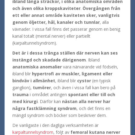
ibland långa sträckor, i olika anatomiska områden
och även olika kroppskaviteter
.
Övergången från
ett eller annat område kaviteten sker, vanligtvis
genom öljetter, hål, kanaler och tunnlar
,
alla
vävnader.
I vissa fall finns det passerar genom en benig
kanal totalt (mental nerver) eller partiellt
(karpaltunnelsyndrom).
Det är i dessa trånga ställen där nerven kan ses
instängd och skadade därigenom
.
Ibland
anatomiska anomalier
vara närvarande vid födseln,
ibland blir
hypertrofi av muskler, ligament eller
bindväv i allmänhet
, ibland blir
cystor
(en typisk
ganglion),
tumörer
, och även i vissa fall kan bero på
trauma
i området
antingen
spontant eller till och
med kirurgi
.
Därför kan
nästan alla nerver har
några fastklämning syndrom
, och det finns en
mängd syndrom och böcker som beskriver dem.
De vanligaste i den dagliga verksamheten är
karpaltunnelsyndrom
, följt av
femoral kutana nerver