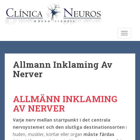
S
k
i
p
t
TOGGL
o
m
a
i
Allmann Inklaming Av
n
Nerver
c
o
n
ALLMÄNN INKLAMING
t
e
AV NERVER
n
t
Varje nerv mellan startpunkt i det centrala
nervsystemet och den slutliga destinationsorten
i
huden, muskler, körtlar eller organ
måste färdas