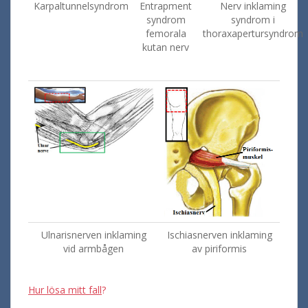
Karpaltunnelsyndrom
Entrapment
Nerv inklaming
syndrom
syndrom i
femorala
thoraxapertursyndrom
kutan nerv
Ulnarisnerven inklaming
Ischiasnerven inklaming
vid armbågen
av piriformis
Hur lösa mitt fall
?