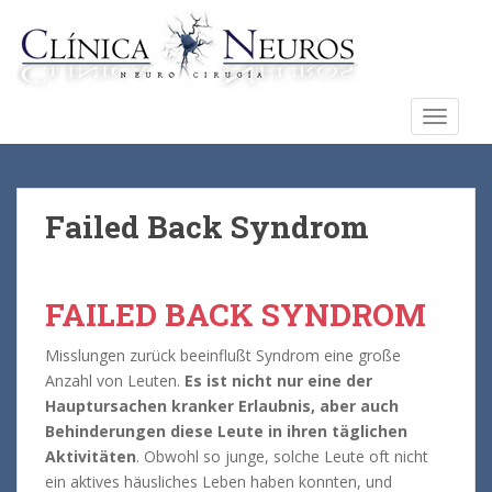
S
k
i
p
t
TOGGLE
o
m
a
i
Failed Back Syndrom
n
c
o
FAILED BACK SYNDROM
n
t
Misslungen zurück beeinflußt Syndrom eine große
e
Anzahl von Leuten.
Es ist nicht nur eine der
n
Hauptursachen kranker Erlaubnis, aber auch
t
Behinderungen diese Leute in ihren täglichen
Aktivitäten
. Obwohl so junge, solche Leute oft nicht
ein aktives häusliches Leben haben konnten, und