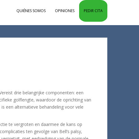
QUIÉNES SOMOS
OPINIONES
PEDIR CITA
Vereist drie belangrijke componenten: een
cifieke golflengte, waardoor de oprichting van
is een alternatieve behandeling voor vele
ectie te vergroten en daarmee de kans op
omplicaties ten gevolge van Bell’s palsy,
n vernietigt, met eerbiediging van de normale