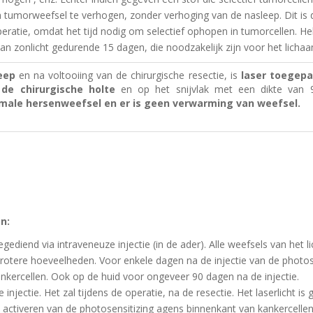
n tumorweefsel te verhogen, zonder verhoging van de nasleep.
Dit is
eratie, omdat het tijd nodig om selectief ophopen in tumorcellen.
He
an zonlicht gedurende 15 dagen, die noodzakelijk zijn voor het licha
eep
en na voltooiing van de chirurgische resectie, is
laser toegepa
 de chirurgische holte
en op het snijvlak met een dikte va
rmale hersenweefsel en er is geen verwarming van weefsel.
n:
gediend via intraveneuze injectie (in de ader).
Alle weefsels van het 
grotere hoeveelheden.
Voor enkele dagen na de injectie van de photos
ankercellen.
Ook op de huid voor ongeveer 90 dagen na de injectie.
 injectie.
Het zal tijdens de operatie, na de resectie.
Het laserlicht is
t activeren van de photosensitizing agens binnenkant van kankercelle