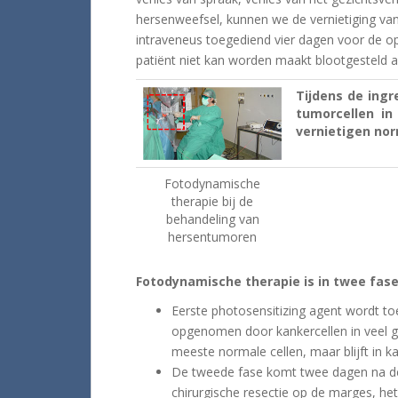
hersenweefsel, kunnen we de vernietiging va
intraveneus toegediend vier dagen voor de op
patiënt niet kan worden maakt blootgesteld a
Tijdens de ingr
tumorcellen in
vernietigen no
Fotodynamische
therapie bij de
behandeling van
hersentumoren
Fotodynamische therapie is in twee fase
Eerste photosensitizing agent wordt toe
opgenomen door kankercellen in veel 
meeste normale cellen, maar blijft in k
De tweede fase komt twee dagen na de
chirurgische resectie op de marges, he