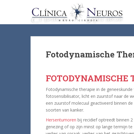
S
k
i
p
t
o
m
a
Fotodynamische The
i
n
c
FOTODYNAMISCHE 
o
n
Fotodynamische therapie in de geneeskunde w
t
fotosensibilisator, licht en zuurstof naar de w
e
een zuurstof molecuul geactiveerd binnen de t
n
soorten van kanker.
t
Hersentumoren
bij recidief optreedt binnen 
genezing of op zijn minst op lange termijn te
verlies van spraak, verlies van het gezichts