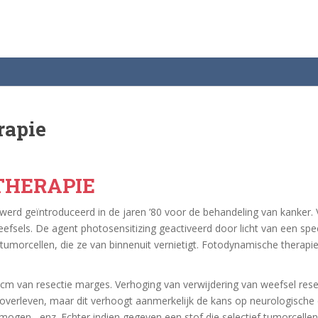
rapie
THERAPIE
erd geïntroduceerd in de jaren ’80 voor de behandeling van kanker.
eefsels.
De agent photosensitizing geactiveerd door licht van een spe
umorcellen, die ze van binnenuit vernietigt.
Fotodynamische therapie 
2 cm van resectie marges.
Verhoging van verwijdering van weefsel res
 overleven, maar dit verhoogt aanmerkelijk de kans op neurologische c
vermogen
, enz.
Echter indien gegeven een stof die selectief tumorcelle