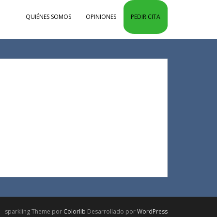
QUIÉNES SOMOS
OPINIONES
PEDIR CITA
sparkling Theme por
Colorlib
Desarrollado por
WordPress