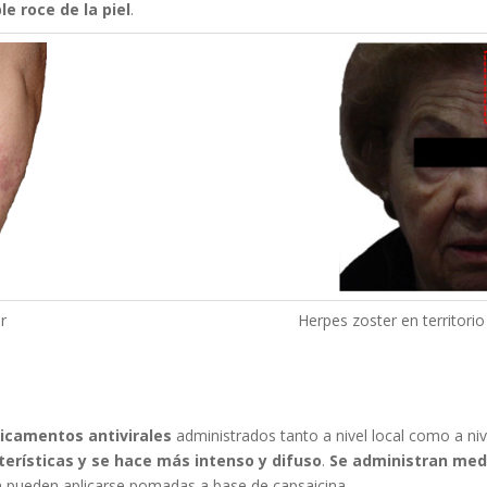
le roce de la piel
.
r
Herpes zoster en territori
icamentos antivirales
administrados tanto a nivel local como a niv
cterísticas y se hace más intenso y difuso
.
Se administran med
n pueden aplicarse pomadas a base de capsaicina.