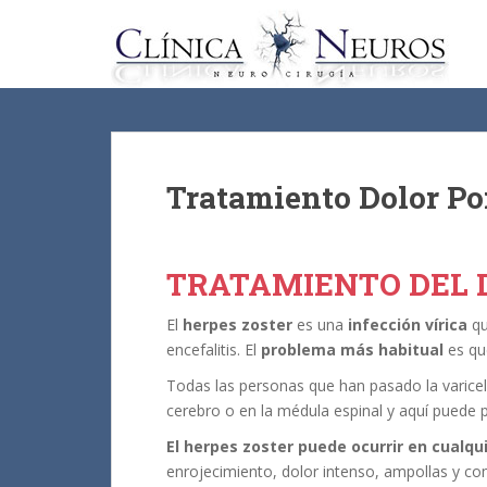
S
k
i
p
t
o
m
a
Tratamiento Dolor Po
i
n
c
TRATAMIENTO DEL 
o
n
El
herpes zoster
es una
infección vírica
qu
t
encefalitis. El
problema más habitual
es qu
e
Todas las personas que han pasado la varicela
n
cerebro o en la médula espinal y aquí puede p
t
El herpes zoster puede ocurrir en cualqu
enrojecimiento, dolor intenso, ampollas y c