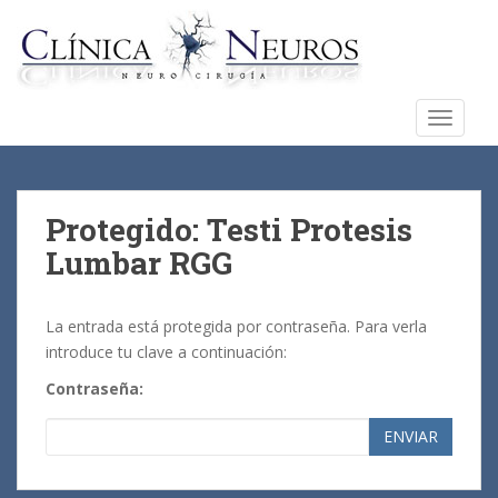
S
k
i
p
t
TOGGLE
o
m
a
i
Protegido: Testi Protesis
n
Lumbar RGG
c
o
n
La entrada está protegida por contraseña. Para verla
t
introduce tu clave a continuación:
e
Contraseña:
n
t
ENVIAR