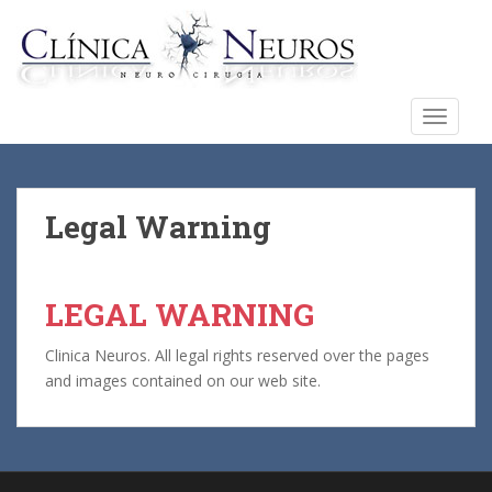
S
k
i
p
t
TOGGLE
o
m
a
i
Legal Warning
n
c
o
LEGAL WARNING
n
t
Clinica Neuros. All legal rights reserved over the pages
e
and images contained on our web site.
n
t