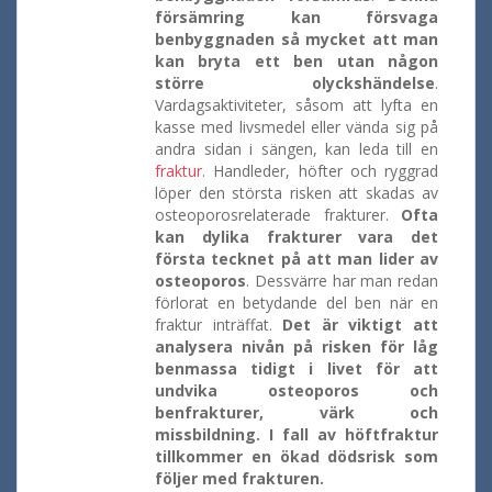
försämring kan försvaga
benbyggnaden så mycket att man
kan bryta ett ben utan någon
större olyckshändelse
.
Vardagsaktiviteter, såsom att lyfta en
kasse med livsmedel eller vända sig på
andra sidan i sängen, kan leda till en
fraktur
. Handleder, höfter och ryggrad
löper den största risken att skadas av
osteoporosrelaterade frakturer.
Ofta
kan dylika frakturer vara det
första tecknet på att man lider av
osteoporos
. Dessvärre har man redan
förlorat en betydande del ben när en
fraktur inträffat.
Det är viktigt att
analysera nivån på risken för låg
benmassa tidigt i livet för att
undvika osteoporos och
benfrakturer, värk och
missbildning. I fall av höftfraktur
tillkommer en ökad dödsrisk som
följer med frakturen.