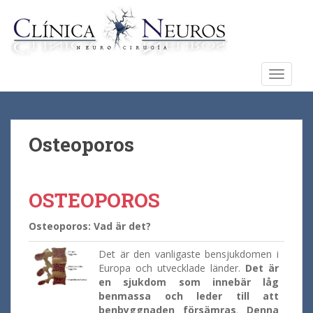
S
k
i
p
t
TOGGLE
o
m
a
i
Osteoporos
n
c
o
OSTEOPOROS
n
t
Osteoporos: Vad är det
?
e
n
Det är den vanligaste bensjukdomen i
t
Europa och utvecklade länder.
Det är
en sjukdom som innebär låg
benmassa och leder till att
benbyggnaden försämras
.
Denna