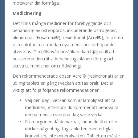
motsvarar din förmåga.
Medicinering
Det finns många mediciner för förebyggande och
behandling av osteoporos, inkluderande östrogener,
alendronat (Fosamax®), resindronat (Acrel®), reloxifen
och calcitonin alltmedan nya mediciner fortlöpande
utvecklas. Din hälsovårdare/läkare kan hjälpa till att
bestämma den rätta behandlingsplanen för dig och
skriva ut mediciner om nödvändigt.
Den rekommenderade dosen Acrel® (resindronat) är en
35 mg tablett en gång i veckan att tas oralt. Det är
viktigt att följa följande rekommendationer:
Välj den dag i veckan som är lämpligast att ta
medicinen, eftersom du kommer att behöva ta
denna medicin samma dag varje vecka.
På morgonen då du vaknar, innan du äter eller
dricker någonting, tag tabletten med ett glas
kranvatten, inte mineralvatten. Tabletten måste