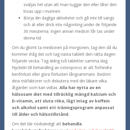
sväljas hel utan att man tuggar den eller låter den
lösas upp i munnen.
Börja din dagliga aktiviteter och gå inte till sängs
och ät eller drick inte någonting under de följande
30 minuterna. Ingen annan medicin får tas under
denna tid.
Om du glömt ta medicinen på morgonen, tag den då du
kommer ihåg det och tag nästa tablett den rätta dagen
följande vecka. Tag aldrig två tabletter samma dag.
Nyckeln till behandling av osteoporos är att förhindra
benförlust eller göra förlusten långsammare. Bedöm
dina riskfaktorer och diskutera med din läkare vilka
åtgärder som kan vidtas.
Alla har nytta av en
hälsosam diet med tillräcklig mängd kalcium och
D-vitamin, att sluta röka, lågt intag av koffein
och alkohol samt ett träningsprogram anpassat
till ålder och hälsotillstånd.
Om det blir nödvändigt att
behandla