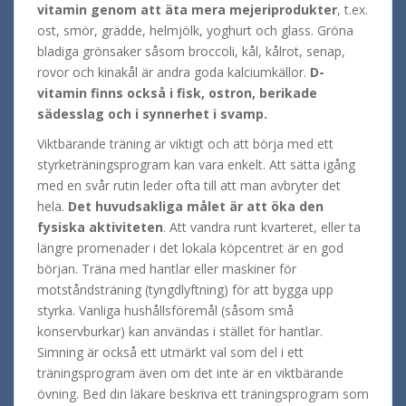
vitamin genom att äta mera mejeriprodukter
, t.ex.
ost, smör, grädde, helmjölk, yoghurt och glass. Gröna
bladiga grönsaker såsom broccoli, kål, kålrot, senap,
rovor och kinakål är andra goda kalciumkällor.
D-
vitamin finns också i fisk, ostron, berikade
sädesslag och i synnerhet i svamp.
Viktbärande träning är viktigt och att börja med ett
styrketräningsprogram kan vara enkelt. Att sätta igång
med en svår rutin leder ofta till att man avbryter det
hela.
Det huvudsakliga målet är att öka den
fysiska aktiviteten
. Att vandra runt kvarteret, eller ta
längre promenader i det lokala köpcentret är en god
början. Träna med hantlar eller maskiner för
motståndsträning (tyngdlyftning) för att bygga upp
styrka. Vanliga hushållsföremål (såsom små
konservburkar) kan användas i stället för hantlar.
Simning är också ett utmärkt val som del i ett
träningsprogram även om det inte är en viktbärande
övning. Bed din läkare beskriva ett träningsprogram som