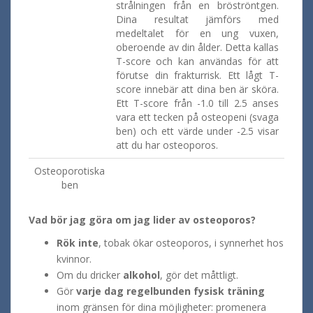
strålningen från en bröströntgen.
Dina resultat jämförs med
medeltalet för en ung vuxen,
oberoende av din ålder. Detta kallas
T-score och kan användas för att
förutse din frakturrisk. Ett lågt T-
score innebär att dina ben är sköra.
Ett T-score från -1.0 till 2.5 anses
vara ett tecken på osteopeni (svaga
ben) och ett värde under -2.5 visar
att du har osteoporos.
Osteoporotiska
ben
Vad bör jag göra om jag lider av osteoporos?
Rök inte
, tobak ökar osteoporos, i synnerhet hos
kvinnor.
Om du dricker
alkohol
, gör det måttligt.
Gör
varje dag regelbunden fysisk träning
inom gränsen för dina möjligheter: promenera