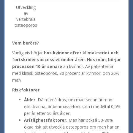
Utveckling
av
vertebrala
osteoporos
Vem berörs?
Vanligtvis börjar
hos kvinnor efter klimakteriet och
fortskrider successivt under åren. Hos män, börjar
processen 10 år senare
än kvinnor. Av patienterna
med klinisk osteoporos, 80 procent är kvinnor, och 20%
män.
Riskfaktorer
Ålder.
Då man åldras, om man sedan är man
eller kvinna, är benmasseförlusten i medeltal 0,5%
per år efter 50 års ålder.
Ärftlighetsfaktorer.
Man har också 50-80%
ökad risk att utveckla osteoporos om man har en