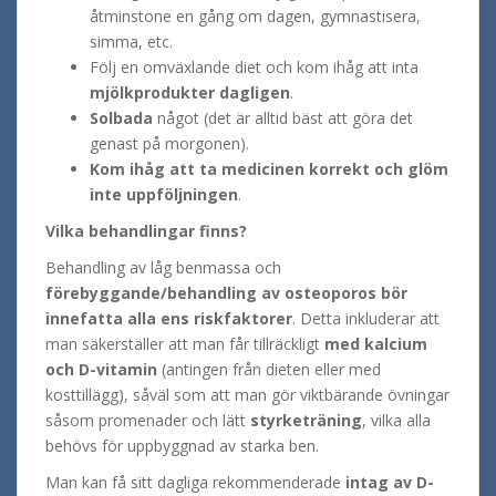
åtminstone en gång om dagen, gymnastisera,
simma, etc.
Följ en omväxlande diet och kom ihåg att inta
mjölkprodukter dagligen
.
Solbada
något (det är alltid bäst att göra det
genast på morgonen).
Kom ihåg att ta medicinen korrekt och glöm
inte uppföljningen
.
Vilka behandlingar finns?
Behandling av låg benmassa och
förebyggande/behandling av osteoporos bör
innefatta alla ens riskfaktorer
. Detta inkluderar att
man säkerställer att man får tillräckligt
med kalcium
och D-vitamin
(antingen från dieten eller med
kosttillägg), såväl som att man gör viktbärande övningar
såsom promenader och lätt
styrketräning
, vilka alla
behövs för uppbyggnad av starka ben.
Man kan få sitt dagliga rekommenderade
intag av D-