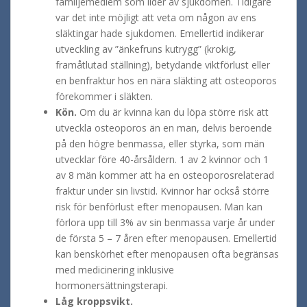
familjemedlem som lider av sjukdomen. Tidigare
var det inte möjligt att veta om någon av ens
släktingar hade sjukdomen. Emellertid indikerar
utveckling av ”änkefruns kutrygg” (krokig,
framåtlutad ställning), betydande viktförlust eller
en benfraktur hos en nära släkting att osteoporos
förekommer i släkten.
Kön.
Om du är kvinna kan du löpa större risk att
utveckla osteoporos än en man, delvis beroende
på den högre benmassa, eller styrka, som män
utvecklar före 40-årsåldern. 1 av 2 kvinnor och 1
av 8 män kommer att ha en osteoporosrelaterad
fraktur under sin livstid. Kvinnor har också större
risk för benförlust efter menopausen. Man kan
förlora upp till 3% av sin benmassa varje år under
de första 5 – 7 åren efter menopausen. Emellertid
kan benskörhet efter menopausen ofta begränsas
med medicinering inklusive
hormonersättningsterapi.
Låg kroppsvikt.