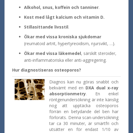
Alkohol, snus, koffein och tanniner
.
Kost med lågt kalcium och vitamin D.
Stillasittande livsstil
.
Ökar med vissa kroniska sjukdomar
(reumatoid artrit, hypertyreoidism, njursvikt, …).
Ökar med vissa läkemedel
, särskilt steroider,
anti-inflammatoriska eller anti-aggregering.
Hur diagnostiseras osteoporos?
Diagnos kan nu göras snabbt och
bekvämt med en
DXA dual x-ray
absorptionmetry
. En enkel
röntgenundersökning är inte känslig
nog att upptäcka osteoporos
förrän en betydande del ben har
förlorats. Denna scan-undersökning
tar ca 30 minuter, är smärtfri och
utsätter en för endast 1/10 av