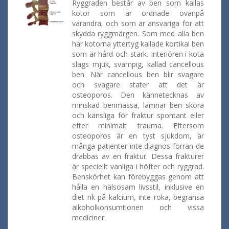
Ryggraden består av ben som kallas
kotor som är ordnade ovanpå
varandra, och som är ansvariga för att
skydda ryggmärgen. Som med alla ben
har kotorna yttertyg kallade kortikal ben
som är hård och stark. Interiören i kota
slags mjuk, svampig, kallad cancellous
ben. När cancellous ben blir svagare
och svagare stater att det är
osteoporos. Den kännetecknas av
minskad benmassa, lämnar ben sköra
och känsliga för fraktur spontant eller
efter minimalt trauma. Eftersom
osteoporos är en tyst sjukdom, är
många patienter inte diagnos förrän de
drabbas av en fraktur. Dessa frakturer
är speciellt vanliga i höfter och ryggrad.
Benskörhet kan förebyggas genom att
hålla en hälsosam livsstil, inklusive en
diet rik på kalcium, inte röka, begränsa
alkoholkonsumtionen och vissa
mediciner.