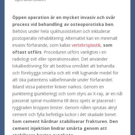
Öppen operation är en mycket invasiv och svår
process vid behandling av osteoporotiska ben
.
Behövs under hela sjukhusvistelsen och inkluderar
postoperativ rehabilitering. Alternativt kan en minimalt
invasiv förfarande, som kallas
vertebroplastik
,
som
oftast utförs
. Proceduren utförs vanligtvis i en
radiologi svit eller operationssalen. Det använder
lokalbedövning för att bedöva området att behandla
och förebygga smärta och ett milt lugnande medel för
att öka patientens välbefinnande under förfarandet.
Ibland vissa patienter kräver narkos. Genom en
punktering (punktering) och som styrs av X-ray, är en nål
passerat spinal musklerna till dess spets är placerad i
ryggraden kroppen brister. Genom nålen sprutas akryl
cement och fylla befintliga luckor i det skadade benet.
Som cement hårdnar stabiliserar frakturen. Den
cement injektion lindrar smärta genom att