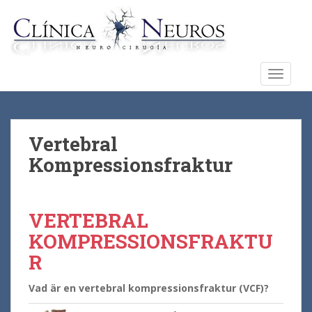
S
k
i
p
t
TOGGLE
o
m
a
i
Vertebral
n
Kompressionsfraktur
c
o
n
VERTEBRAL
t
e
KOMPRESSIONSFRAKTU
n
R
t
Vad är en vertebral kompressionsfraktur (VCF)?