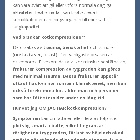
kan vara svårt att gå eller utföra normala dagliga
aktiviteter.
I extrema fall kan brottet leda till
komplikationer i andningsorganen till minskad
lungkapacitet.
Vad orsakar kotkompressioner?
De orsakas av
trauma, benskörhet
och tumörer
(
metastaser
, oftast).
Den vanligaste orsaken är
osteoporos.
Eftersom detta villkor minskar bentätheten,
frakturer kompression av ryggraden kan göras
med minimal trauma.
Dessa frakturer uppstår
oftast hos kvinnor som är i klimakteriet, men kan
också förekomma hos äldre män och personer
som har fått steroider under en lång tid.
Hur vet jag OM JAG HAR kotkompression?
Symptomen
kan omfatta en eller flera av följande:
plötslig smärta i bälte, vilket begränsar
rörligheten i ryggraden, förlust av höjd och ökad
smärta när stående eller gående stoppas
.
I varje