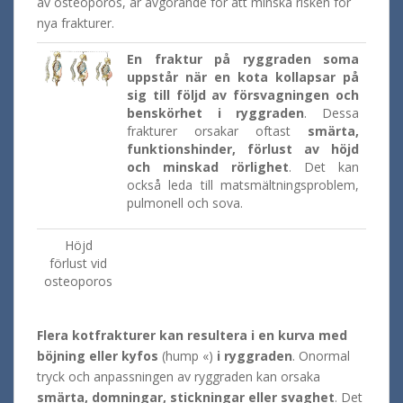
av osteoporos, är avgörande för att minska risken för
nya frakturer.
En fraktur på ryggraden soma
uppstår när en kota kollapsar på
sig till följd av försvagningen och
benskörhet i ryggraden
. Dessa
frakturer orsakar oftast
smärta,
funktionshinder, förlust av höjd
och minskad rörlighet
. Det kan
också leda till matsmältningsproblem,
pulmonell och sova.
Höjd
förlust vid
osteoporos
Flera kotfrakturer kan resultera i en kurva med
böjning eller kyfos
(hump «)
i ryggraden
.
Onormal
tryck och anpassningen av ryggraden kan orsaka
smärta, domningar, stickningar eller svaghet
.
Det