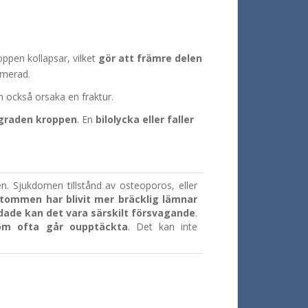
oppen kollapsar, vilket
gör att främre delen
imerad.
n också orsaka en fraktur.
yggraden kroppen
. En
bilolycka eller faller
n. Sjukdomen tillstånd av osteoporos, eller
tommen har blivit mer bräcklig lämnar
dade kan det vara särskilt försvagande
.
om ofta går oupptäckta
. Det kan inte