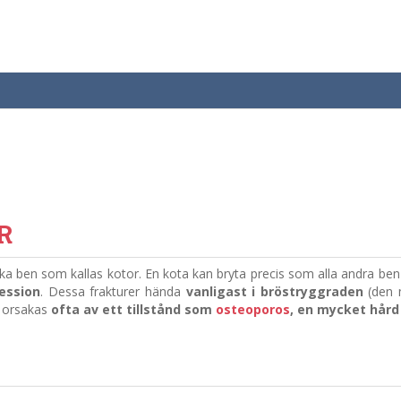
R
ka ben som kallas kotor. En kota kan bryta precis som alla andra ben
ession
. Dessa frakturer hända
vanligast i bröstryggraden
(den m
r orsakas
ofta av ett tillstånd som
osteoporos
, en mycket hård 