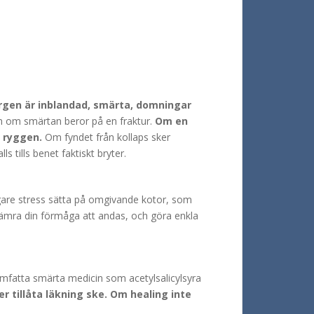
en är inblandad, smärta, domningar
m om smärtan beror på en fraktur.
Om en
i ryggen.
Om fyndet från kollaps sker
 tills benet faktiskt bryter.
ligare stress sätta på omgivande kotor, som
rsämra din förmåga att andas, och göra enkla
 omfatta smärta medicin som acetylsalicylsyra
er tillåta läkning ske. Om healing inte