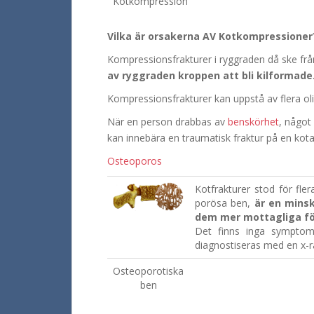
Kotkompression
Vilka är orsakerna AV Kotkompressioner
Kompressionsfrakturer i ryggraden då ske från
av ryggraden kroppen att bli kilformade
Kompressionsfrakturer kan uppstå av flera ol
När en person drabbas av
benskörhet
, något
kan innebära en traumatisk fraktur på en kot
Osteoporos
Kotfrakturer stod för fl
porösa ben,
är en mins
dem mer mottagliga för
Det finns inga sympto
diagnostiseras med en x-r
Osteoporotiska
ben