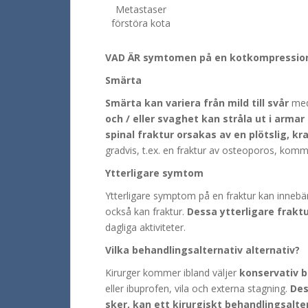
Metastaser
förstöra kota
VAD ÄR symtomen på en kotkompressio
Smärta
Smärta kan variera från mild till svår
med 
och / eller svaghet kan stråla ut i armar
spinal fraktur orsakas av en plötslig, k
gradvis, t.ex. en fraktur av osteoporos, komme
Ytterligare symtom
Ytterligare symptom på en fraktur kan inneb
också kan fraktur.
Dessa ytterligare frakt
dagliga aktiviteter.
Vilka behandlingsalternativ alternativ?
Kirurger kommer ibland väljer
konservativ 
eller ibuprofen, vila och externa stagning.
Des
sker, kan ett kirurgiskt behandlingsalte