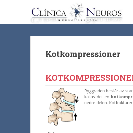
S
k
i
p
t
o
m
a
Kotkompressioner
i
n
c
KOTKOMPRESSIONE
o
n
Ryggraden består av star
t
kallas det en
kotkompr
e
nedre delen. Kotfrakture
n
t