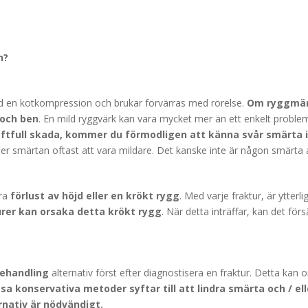
n?
en kotkompression och brukar förvärras med rörelse.
Om ryggmärg
 och ben
. En mild ryggvärk kan vara mycket mer än ett enkelt proble
raftfull skada, kommer du förmodligen att känna svår smärta 
r smärtan oftast att vara mildare. Det kanske inte är någon smärta alls
ära
förlust av höjd eller en krökt rygg
. Med varje fraktur, är ytter
urer kan orsaka detta krökt rygg
. När detta inträffar, kan det fö
behandling
alternativ först efter diagnostisera en fraktur. Detta kan
sa konservativa metoder syftar till att lindra smärta och / ell
rnativ är nödvändigt.