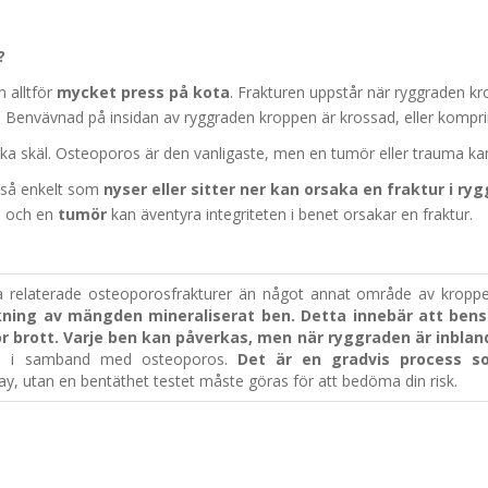
?
 alltför
mycket press på kota
. Frakturen uppstår när ryggraden kr
. Benvävnad på insidan av ryggraden kroppen är krossad, eller kompr
ika skäl. Osteoporos är den vanligaste, men en tumör eller trauma ka
 så enkelt som
nyser eller sitter ner kan orsaka en fraktur i r
a och en
tumör
kan äventyra integriteten i benet orsakar en fraktur.
era relaterade osteoporosfrakturer än något annat område av kroppe
kning av mängden mineraliserat ben. Detta innebär att bens
 brott. Varje ben kan påverkas, men när ryggraden är inblan
m i samband med osteoporos.
Det är en gradvis process s
ay, utan en bentäthet testet måste göras för att bedöma din risk.