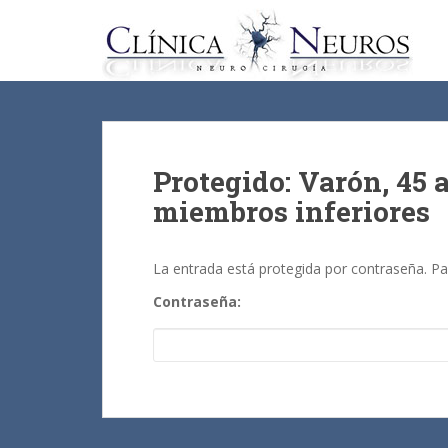
S
k
i
p
t
o
m
a
Protegido: Varón, 45 
i
miembros inferiores
n
c
o
La entrada está protegida por contraseña. Par
n
Contraseña:
t
e
n
t