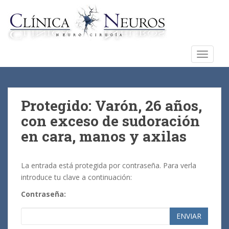
S
k
i
p
t
TOGGLE
o
m
a
i
Protegido: Varón, 26 años,
n
con exceso de sudoración
c
en cara, manos y axilas
o
n
t
La entrada está protegida por contraseña. Para verla
e
introduce tu clave a continuación:
n
t
Contraseña:
ENVIAR