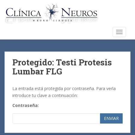
S
k
i
p
t
TOGGLE
o
m
a
i
Protegido: Testi Protesis
n
Lumbar FLG
c
o
n
La entrada está protegida por contraseña. Para verla
t
introduce tu clave a continuación:
e
Contraseña:
n
t
ENVIAR