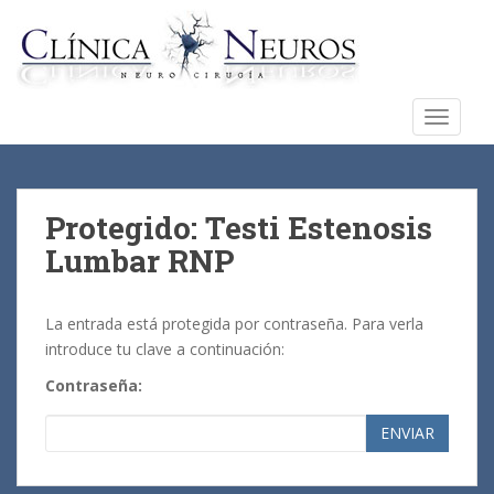
S
k
i
p
t
TOGGLE
o
m
a
i
Protegido: Testi Estenosis
n
Lumbar RNP
c
o
n
La entrada está protegida por contraseña. Para verla
t
introduce tu clave a continuación:
e
Contraseña:
n
t
ENVIAR