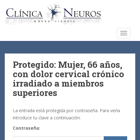
S
k
i
p
t
TOGGLE
o
m
a
i
Protegido: Mujer, 66 años,
n
con dolor cervical crónico
c
irradiado a miembros
o
n
superiores
t
e
La entrada está protegida por contraseña. Para verla
n
introduce tu clave a continuación:
t
Contraseña: