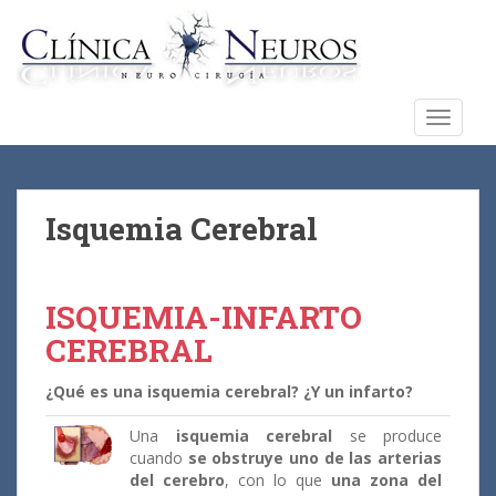
S
k
i
p
t
TOGGLE
o
m
a
i
Isquemia Cerebral
n
c
o
ISQUEMIA-INFARTO
n
CEREBRAL
t
e
¿Qué es una isquemia cerebral? ¿Y un infarto?
n
t
Una
isquemia cerebral
se produce
cuando
se obstruye uno de las arterias
del cerebro
, con lo que
una zona del