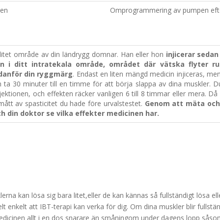
pen
Omprogrammering av pumpen efter
 litet område av din ländrygg domnar. Han eller hon
injicerar seda
en i ditt intratekala område, området där vätska flyter r
edanför din ryggmärg
. Endast en liten mängd medicin injiceras, men
 ta 30 minuter till en timme för att börja slappa av dina muskler. D
jektionen, och effekten räcker vanligen 6 till 8 timmar eller mera. D
mått av spasticitet du hade före urvalstestet.
Genom att mäta och 
h din doktor se vilka effekter medicinen har.
lerna kan lösa sig bara litet,eller de kan kännas så fullständigt lösa e
 enkelt att IBT-terapi kan verka för dig. Om dina muskler blir fullständi
år medicinen allt i en dos snarare än småningom under dagens lopp sås