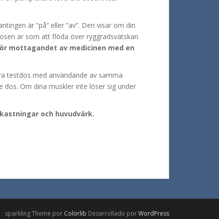
ntingen är ”på” eller ”av”. Den visar om din
sdosen är som att flöda över ryggradsvätskan
ggör mottagandet av medicinen med en
andra testdos med användande av samma
e dos. Om dina muskler inte löser sig under
pkastningar och huvudvärk.
sparkling Theme por
Colorlib
Desarrollado por
WordPress