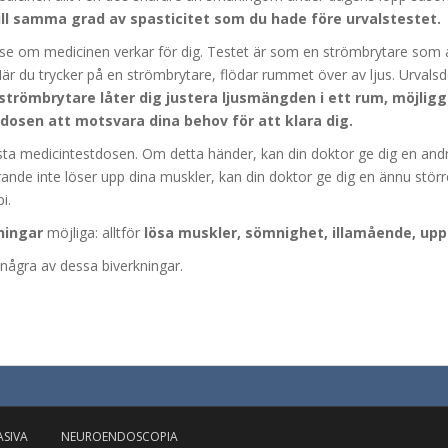
ill samma grad av spasticitet som du hade före urvalstestet.
tt se om medicinen verkar för dig. Testet är som en strömbrytare som a
När du trycker på en strömbrytare, flödar rummet över av ljus. Urval
trömbrytare låter dig justera ljusmängden i ett rum, möjli
dosen att motsvara dina behov för att klara dig.
örsta medicintestdosen. Om detta händer, kan din doktor ge dig en 
nde inte löser upp dina muskler, kan din doktor ge dig en ännu störr
i.
kningar
möjliga: alltför
lösa muskler, sömnighet, illamående, up
några av dessa biverkningar.
ASIVA
NEUROENDOSCOPIA