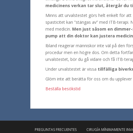
medicinens verkan tar slut, återgår du t
Minns att urvalstestet görs helt enkelt för a
spasticitet kan ”stängas av” med ITB-terapi. 
med medicin.
Men just såsom en dimmer-s
pump att din doktor kan justera medicin
Ibland reagerar människor inte väl på den f
procedur men en högre dos. Om detta fortfara
urvalstestet, bör du gå vidare och få ITB-terap
Under urvalstestet är vissa
tillfälliga biver
Glöm inte att berätta för oss om du upplever 
Beställa besökstid
PREGUNTAS FRECUENTES
CIRUGÍA MÍNIMAMENTE INV