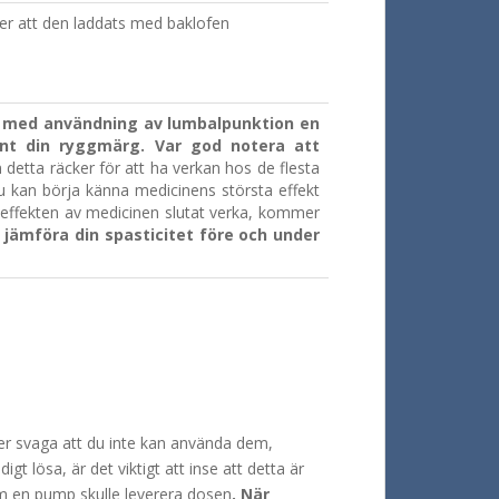
 att den laddats med baklofen
n med användning av lumbalpunktion en
unt din ryggmärg. Var god notera att
 detta räcker för att ha verkan hos de flesta
u kan börja känna medicinens största effekt
å effekten av medicinen slutat verka, kommer
jämföra din spasticitet före och under
ller svaga att du inte kan använda dem,
gt lösa, är det viktigt att inse att detta är
om en pump skulle leverera dosen
. När