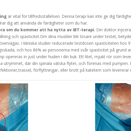
ning
är vital för tillfredsställelsen. Denna terapi kan inte ge dig färd
rar dig att använda de färdigheter som du har.
göra om du kommer att ha nytta av IBT-terapi
. Din doktor injicer
ng och spasticitet.Om dina muskler blir lösare under testet, betyder d
vervägas. I kliniska studier reducerade testdosen spasticiteten hos 
rgsskada, och hos 86% av personerna med svår spasticitet på grund av 
p opereras in just under huden i din buk. Ett litet, mjukt rör som lev
ala utrymmet, där din spinala vätska flyter, och förenas med pumpen.
ktioner,trassel, förflyttningar, eller brott på katetern som levererar