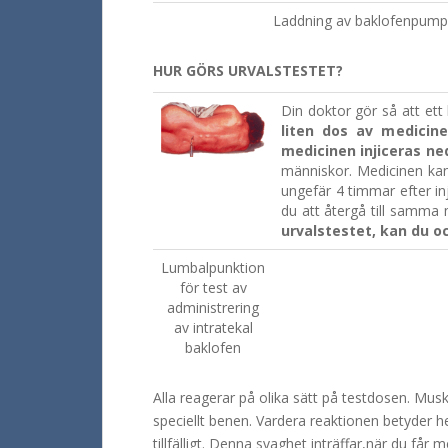
Laddning av baklofenpum
HUR GÖRS URVALSTESTET?
Din doktor gör så att ett
liten dos av medicin
medicinen injiceras n
människor. Medicinen kan
ungefär 4 timmar efter in
du att återgå till samma 
urvalstestet, kan du oc
Lumbalpunktion
för test av
administrering
av intratekal
baklofen
Alla reagerar på olika sätt på testdosen. Musk
speciellt benen. Vardera reaktionen betyder helt
tillfälligt. Denna svaghet inträffar,när du f