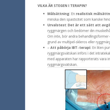
VILKA ÄR STEGEN I TERAPIN?
Målsättning
: En
realistisk målsätt
minska den spasticitet som kanske hind
Urvalstest
:
Det är ett sätt att av
ryggmärgen och bedömer din muskelhållni
Om inte, bör andra behandlingsformer ö
grund av multipel-skleros eller ryggmä
–
Att påbörja IBT
–
terapi:
En liten pum
ryggmärgsvätskan införs i det intratek
med apparaten har rapporterats vara infe
ryggmärgsvätskan.