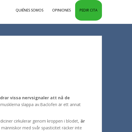
QUIÉNES SOMOS
OPINIONES
PEDIR CITA
rar vissa nervsignaler att nå de
ta musklerna slappa av.Baclofen är ett annat
iciner cirkulerar genom kroppen i blodet,
är
 människor med svår spasticitet räcker inte