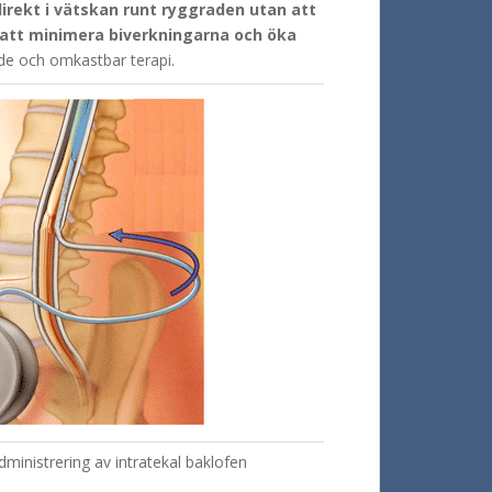
direkt i vätskan runt ryggraden utan att
r att minimera biverkningarna och öka
nde och omkastbar terapi.
dministrering av intratekal baklofen