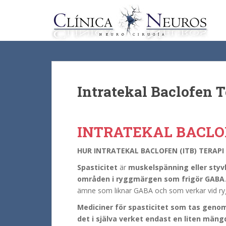
S
k
i
p
t
o
m
a
Intratekal Baclofen T
i
n
c
INTRATEKAL BACLO
o
n
HUR INTRATEKAL BACLOFEN (ITB) TERAPI
t
Spasticitet
är
muskelspänning eller styv
e
områden i ryggmärgen som frigör GABA
n
ämne som liknar GABA och som verkar vid ry
t
Mediciner för spasticitet som tas gen
det i själva verket endast en liten män