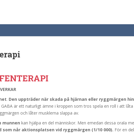
erapi
FENTERAPI
 VERKAR
het
.
Den uppträder när skada på hjärnan eller ryggmärgen hind
. GABA är ett naturligt ämne i kroppen som tros spela en roll i att lå
ggmärgen och låter musklerna slappa av.
om munnen
kan hjälpa en del människor. Men emedan dessa orala med
gd som når aktionsplatsen vid ryggmärgen (1/10 000).
För en del