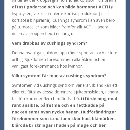
halter av det kroppsegna hormonet kortisol. Tumören är
oftast godartad och kan bilda hormonet ACTH
(i
hypofysen, vilket stimulerar kortisolproduktion) eller
kortisol (i binjurarna). Cushings syndrom kan även bero
på tumörceller som bildar framför allt ACTH i andra
delen av kroppen t.ex. i en lunga.
Vem drabbas av cushings syndrom?
Denna ovanliga sjukdom uppträder spontant och är inte
ärftlig. Sjukdomen förekommer i alla åldrar och är
vanligast förekommande hos kvinnor.
Vilka symtom får man av cushings syndrom
?
Symtomen vid Cushings syndrom varierar. Ibland kan ett
eller ett fåtal av dessa dominera sjukdomsbilden, i andra
fall förekommer flera t.ex. ändrad
fettfördelning med
runt ansikte, bålfetma och en fettkudde på
nacken samt ovan nyckelbenen. Hudförändringar
förekommer som t.ex. tunn skör hud, blåmärken,
blåröda bristningar i huden på mage och ben