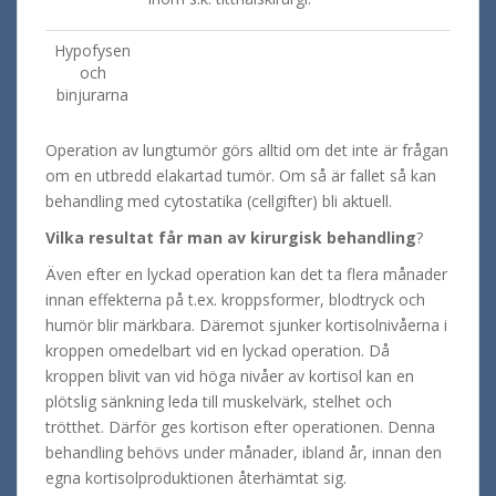
Hypofysen
och
binjurarna
Operation av lungtumör görs alltid om det inte är frågan
om en utbredd elakartad tumör. Om så är fallet så kan
behandling med cytostatika (cellgifter) bli aktuell.
Vilka resultat får man av kirurgisk
behandling
?
Även efter en lyckad operation kan det ta flera månader
innan effekterna på t.ex. kroppsformer, blodtryck och
humör blir märkbara. Däremot sjunker kortisolnivåerna i
kroppen omedelbart vid en lyckad operation. Då
kroppen blivit van vid höga nivåer av kortisol kan en
plötslig sänkning leda till muskelvärk, stelhet och
trötthet. Därför ges kortison efter operationen. Denna
behandling behövs under månader, ibland år, innan den
egna kortisolproduktionen återhämtat sig.