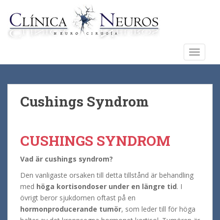
S
k
i
p
t
TOGGLE
o
m
a
i
Cushings Syndrom
n
c
o
CUSHINGS SYNDROM
n
t
Vad är cushings syndrom?
e
n
Den vanligaste orsaken till detta tillstånd är behandling
t
med
höga kortisondoser under en längre tid
. I
övrigt beror sjukdomen oftast på en
hormonproducerande tumör
, som leder till för höga