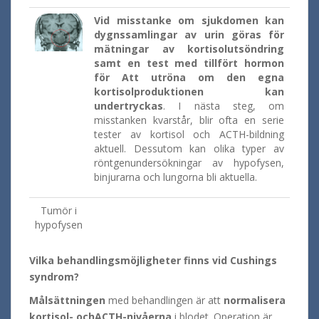
Vid misstanke om sjukdomen kan
dygnssamlingar av urin göras för
mätningar av kortisolutsöndring
samt en test med tillfört hormon
för Att utröna om den egna
kortisolproduktionen kan
undertryckas
. I nästa steg, om
misstanken kvarstår, blir ofta en serie
tester av kortisol och ACTH-bildning
aktuell. Dessutom kan olika typer av
röntgenundersökningar av hypofysen,
binjurarna och lungorna bli aktuella.
Tumör i
hypofysen
Vilka behandlingsmöjligheter finns vid Cushings
syndrom?
Målsättningen
med behandlingen är att
normalisera
kortisol- ochACTH-nivåerna
i blodet. Operation är