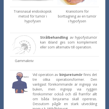
Transnasal endoskopisk
Kraniotomi för
metod för tumör i
borttagning av en tumör
hypofysen
i hypofysen
Strålbehandling
av hypofystumör
kan ibland ges som komplement
eller som alternativ till operation.
Gammakniv
Vid operation av
binjuretumör
finns det
tre olika operationsformer. Den
vanligast förekommande är ingrepp via
buken, men ingrepp via ryggen
förekommer också och då framför allt
om båda binjurarna skall opereras.
Dessutom pågår en stark utveckling
inom s.k. titthålskirurgi.