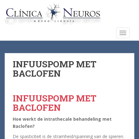
S
k
i
p
t
TOGGLE
o
m
a
i
INFUUSPOMP MET
n
BACLOFEN
c
o
n
INFUUSPOMP MET
t
e
BACLOFEN
n
t
Hoe werkt de intrathecale behandeling met
Baclofen?
De spasticiteit is de stramheid/spanning van de spieren.