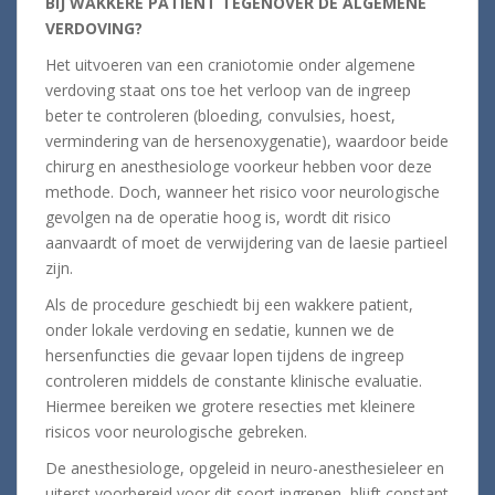
BIJ WAKKERE PATIENT TEGENOVER DE ALGEMENE
VERDOVING?
Het uitvoeren van een craniotomie onder algemene
verdoving staat ons toe het verloop van de ingreep
beter te controleren (bloeding, convulsies, hoest,
vermindering van de hersenoxygenatie), waardoor beide
chirurg en anesthesiologe voorkeur hebben voor deze
methode. Doch, wanneer het risico voor neurologische
gevolgen na de operatie hoog is, wordt dit risico
aanvaardt of moet de verwijdering van de laesie partieel
zijn.
Als de procedure geschiedt bij een wakkere patient,
onder lokale verdoving en sedatie, kunnen we de
hersenfuncties die gevaar lopen tijdens de ingreep
controleren middels de constante klinische evaluatie.
Hiermee bereiken we grotere resecties met kleinere
risicos voor neurologische gebreken.
De anesthesiologe, opgeleid in neuro-anesthesieleer en
uiterst voorbereid voor dit soort ingrepen, blijft constant