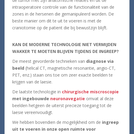
de tumor met zijn anatomische relaties en uit de
intraoperatoire controle van de functionaliteit van de
zones in de hersenen die gemanipuleerd worden. De
beste manier om dit te uit te voeren is met de
craniotomie op de patient die bij bewustzijn blijft.
KAN DE MODERNE TECHNOLOGIE NIET VERMIJDEN
WAKKER TE MOETEN BLIJVEN TIJDENS DE INGREEP?
De meest gevorderde technieken van
diagnose via
beeld
(helical CT, magnetische resonantie, angio-CT,
PET, enz.) staan ons toe om zeer exacte beelden te
krijgen van de laesie.
De laatste technologie in
chirurgische miscroscopie
met
ingebouwde
neuronavegatie
omvat al deze
beelden hetgeen de uiterst precieze toegang tot de
laesie vereenvoudigt.
We hebben bovendien de mogelijkheid om de
ingreep
uit te
voeren in onze open ruimte voor