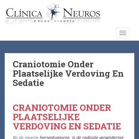
S
k
i
p
t
TOGGLE
o
m
a
i
Craniotomie Onder
n
Plaatselijke Verdoving En
c
Sedatie
o
n
t
e
CRANIOTOMIE ONDER
n
PLAATSELIJKE
t
VERDOVING EN SEDATIE
Bij de meeste
hersentumoren is de radicale verwijdering