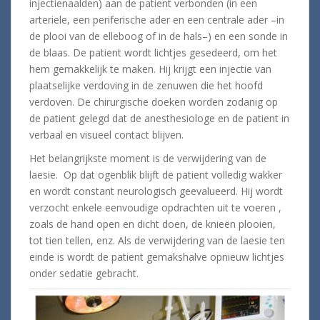
injectienaalden) aan de patient verbonden (in een
arteriele, een periferische ader en een centrale ader –in
de plooi van de elleboog of in de hals–) en een sonde in
de blaas. De patient wordt lichtjes gesedeerd, om het
hem gemakkelijk te maken. Hij krijgt een injectie van
plaatselijke verdoving in de zenuwen die het hoofd
verdoven. De chirurgische doeken worden zodanig op
de patient gelegd dat de anesthesiologe en de patient in
verbaal en visueel contact blijven.
Het belangrijkste moment is de verwijdering van de
laesie. Op dat ogenblik blijft de patient volledig wakker
en wordt constant neurologisch geevalueerd. Hij wordt
verzocht enkele eenvoudige opdrachten uit te voeren ,
zoals de hand open en dicht doen, de knieën plooien,
tot tien tellen, enz. Als de verwijdering van de laesie ten
einde is wordt de patient gemakshalve opnieuw lichtjes
onder sedatie gebracht.