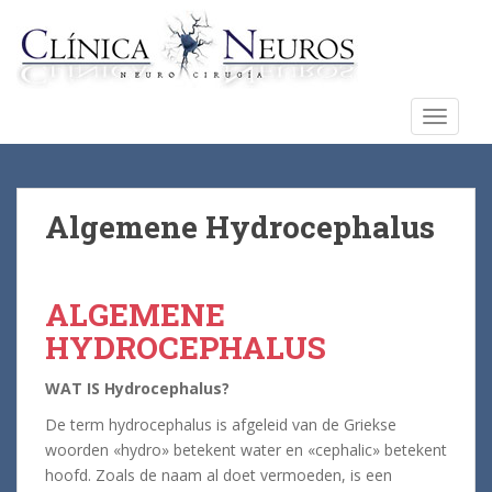
S
k
i
p
t
TOGGLE
o
m
a
i
Algemene Hydrocephalus
n
c
o
ALGEMENE
n
HYDROCEPHALUS
t
e
WAT IS Hydrocephalus?
n
t
De term hydrocephalus is afgeleid van de Griekse
woorden «hydro» betekent water en «cephalic» betekent
hoofd. Zoals de naam al doet vermoeden, is een