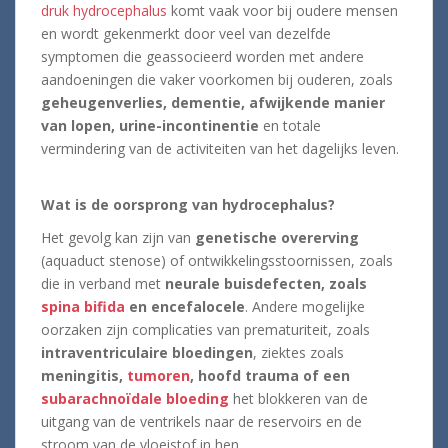
druk hydrocephalus
komt vaak voor bij oudere mensen
en wordt gekenmerkt door veel van dezelfde
symptomen die geassocieerd worden met andere
aandoeningen die vaker voorkomen bij ouderen, zoals
geheugenverlies, dementie, afwijkende manier
van lopen, urine-incontinentie
en totale
vermindering van de activiteiten van het dagelijks leven.
Wat is de oorsprong van hydrocephalus?
Het gevolg kan zijn van
genetische overerving
(aquaduct stenose) of ontwikkelingsstoornissen, zoals
die in verband met
neurale buisdefecten, zoals
spina bifida
en encefalocele
. Andere mogelijke
oorzaken zijn complicaties van prematuriteit, zoals
intraventriculaire bloedingen
, ziektes zoals
meningitis,
tumoren
, hoofd trauma of een
subarachnoïdale bloeding
het blokkeren van de
uitgang van de ventrikels naar de reservoirs en de
stroom van de vloeistof in hen.