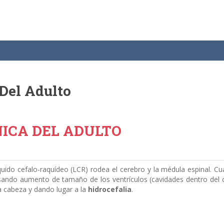
 Del Adulto
NICA DEL ADULTO
íquido cefalo-raquídeo (LCR) rodea el cerebro y la médula espinal. C
ando aumento de tamaño de los ventrículos (cavidades dentro del c
a cabeza y dando lugar a la
hidrocefalia
.