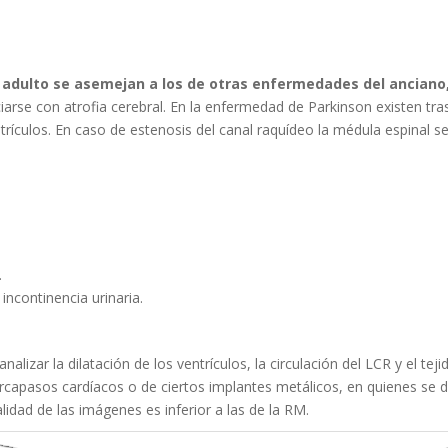
l adulto se asemejan a los de otras enfermedades del anciano,
ciarse con atrofia cerebral. En la enfermedad de Parkinson existen t
rículos. En caso de estenosis del canal raquídeo la médula espinal s
.
incontinencia urinaria.
nalizar la dilatación de los ventrículos, la circulación del LCR y el te
capasos cardíacos o de ciertos implantes metálicos, en quienes se deb
idad de las imágenes es inferior a las de la RM.