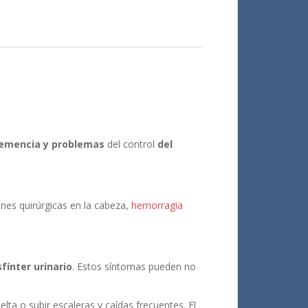
demencia y problemas
del control
del
nes quirúrgicas en la cabeza,
hemorragia
fínter urinario
. Estos síntomas pueden no
elta o subir escaleras y caídas frecuentes. El