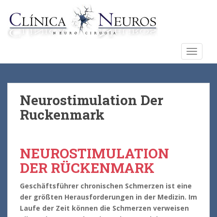
S
k
i
p
t
TOGGLE
o
m
a
i
Neurostimulation Der
n
Ruckenmark
c
o
n
NEUROSTIMULATION
t
e
DER RÜCKENMARK
n
t
Geschäftsführer chronischen Schmerzen ist eine
der größten Herausforderungen in der Medizin. Im
Laufe der Zeit können die Schmerzen verweisen