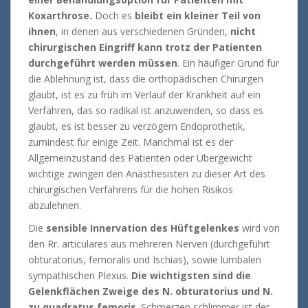
Koxarthrose.
Doch es
bleibt ein kleiner Teil von
ihnen
, in denen aus verschiedenen Gründen,
nicht
chirurgischen Eingriff kann trotz der Patienten
durchgeführt werden müssen
.
Ein häufiger Grund für
die Ablehnung ist, dass die orthopädischen Chirurgen
glaubt, ist es zu früh im Verlauf der Krankheit auf ein
Verfahren, das so radikal ist anzuwenden, so dass es
glaubt, es ist besser zu verzögern Endoprothetik,
zumindest für einige Zeit.
Manchmal ist es der
Allgemeinzustand des Patienten oder Übergewicht
wichtige zwingen den Anästhesisten zu dieser Art des
chirurgischen Verfahrens für die hohen Risikos
abzulehnen.
Die
sensible Innervation des Hüftgelenkes
wird von
den Rr. articulares aus mehreren Nerven (durchgeführt
obturatorius, femoralis und Ischias), sowie lumbalen
sympathischen Plexus.
Die wichtigsten sind die
Gelenkflächen Zweige des N. obturatorius und N.
zu quadratus femoris
.
Schmerzen schlimmer ist der