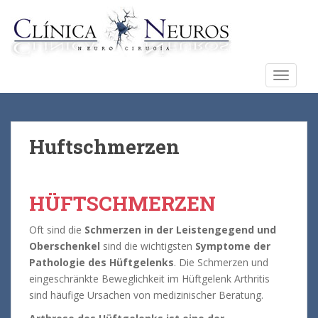
S
k
i
p
t
TOGGLE
o
m
a
i
Huftschmerzen
n
c
o
HÜFTSCHMERZEN
n
t
Oft sind die
Schmerzen in der Leistengegend und
e
Oberschenkel
sind die wichtigsten
Symptome der
n
Pathologie des Hüftgelenks
.
Die Schmerzen und
t
eingeschränkte Beweglichkeit im Hüftgelenk Arthritis
sind häufige Ursachen von medizinischer Beratung.