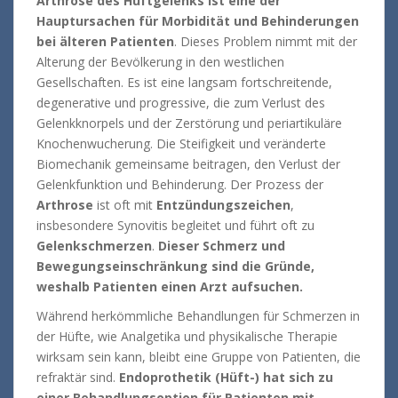
Arthrose des Hüftgelenks ist eine der
Hauptursachen für Morbidität und Behinderungen
bei älteren Patienten
.
Dieses Problem nimmt mit der
Alterung der Bevölkerung in den westlichen
Gesellschaften.
Es ist eine langsam fortschreitende,
degenerative und progressive, die zum Verlust des
Gelenkknorpels und der Zerstörung und periartikuläre
Knochenwucherung.
Die Steifigkeit und veränderte
Biomechanik gemeinsame beitragen, den Verlust der
Gelenkfunktion und Behinderung.
Der Prozess der
Arthrose
ist oft mit
Entzündungszeichen
,
insbesondere Synovitis begleitet und führt oft zu
Gelenkschmerzen
.
Dieser Schmerz und
Bewegungseinschränkung sind die Gründe,
weshalb Patienten einen Arzt aufsuchen.
Während herkömmliche Behandlungen für Schmerzen in
der Hüfte, wie Analgetika und physikalische Therapie
wirksam sein kann, bleibt eine Gruppe von Patienten, die
refraktär sind.
Endoprothetik (Hüft-) hat sich zu
einer Behandlungsoption für Patienten mit