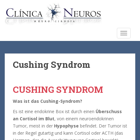
S
k
i
p
t
TOGGLE
o
m
a
i
Cushing Syndrom
n
c
o
CUSHING SYNDROM
n
t
Was ist das Cushing-Syndrom?
e
n
Es ist eine endokrine Box ist durch einen
Überschuss
t
an Cortisol im Blut
, von einem neuroendokrinen
Tumor, meist in der
Hypophyse
befindet. Der Tumor ist
in der Regel gutartig und kann Cortisol oder ACTH (das