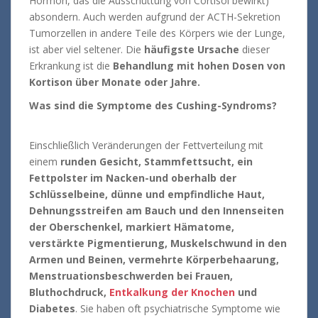
Hormon, das die Ausschüttung von Cortisol bewirkt)
absondern. Auch werden aufgrund der ACTH-Sekretion
Tumorzellen in andere Teile des Körpers wie der Lunge,
ist aber viel seltener. Die
häufigste Ursache
dieser
Erkrankung ist die
Behandlung mit hohen Dosen von
Kortison über Monate oder Jahre.
Was sind die Symptome des Cushing-Syndroms?
Einschließlich Veränderungen der Fettverteilung mit
einem
runden Gesicht, Stammfettsucht, ein
Fettpolster im Nacken-und oberhalb der
Schlüsselbeine, dünne und empfindliche Haut,
Dehnungsstreifen am Bauch und den Innenseiten
der Oberschenkel, markiert Hämatome,
verstärkte Pigmentierung, Muskelschwund in den
Armen und Beinen, vermehrte Körperbehaarung,
Menstruationsbeschwerden bei Frauen,
Bluthochdruck,
Entkalkung der Knochen
und
Diabetes
. Sie haben oft psychiatrische Symptome wie