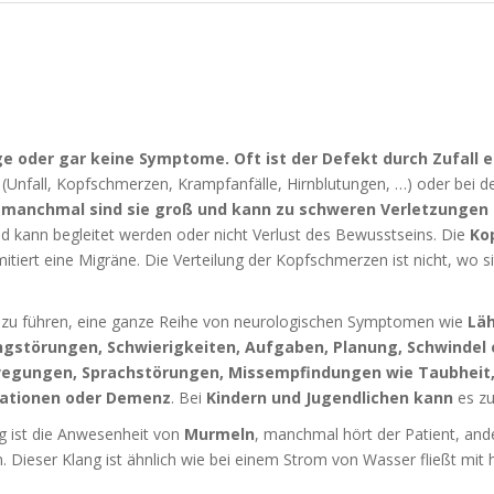
ige oder gar keine Symptome.
Oft ist der Defekt durch Zufall
(Unfall, Kopfschmerzen, Krampfanfälle, Hirnblutungen, …) oder bei d
 manchmal sind sie groß und kann zu schweren Verletzungen
und kann begleitet werden oder nicht Verlust des Bewusstseins.
Die
Ko
itiert eine Migräne.
Die Verteilung der Kopfschmerzen ist nicht, wo si
azu führen, eine ganze Reihe von neurologischen Symptomen wie
Läh
ngstörungen, Schwierigkeiten, Aufgaben, Planung, Schwindel
egungen, Sprachstörungen, Missempfindungen wie Taubheit,
inationen oder Demenz
.
Bei
Kindern und Jugendlichen kann
es zu
g ist die Anwesenheit von
Murmeln
, manchmal hört der Patient, ande
n.
Dieser Klang ist ähnlich wie bei einem Strom von Wasser fließt mit