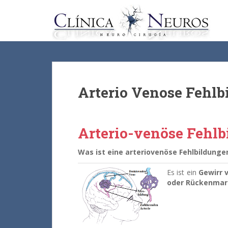
S
k
i
p
t
o
m
a
Arterio Venose Fehl
i
n
c
Arterio-venöse Fehl
o
n
Was ist eine arteriovenöse Fehlbildunge
t
e
Es ist ein
Gewirr 
n
oder Rückenmar
t