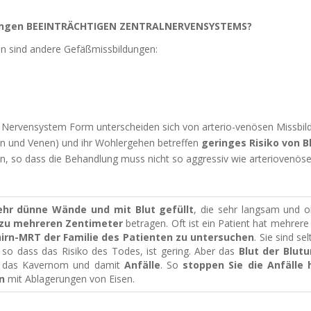
ungen BEEINTRÄCHTIGEN ZENTRALNERVENSYSTEMS?
en sind andere Gefäßmissbildungen:
ale Nervensystem Form unterscheiden sich von arterio-venösen Missbi
en und Venen) und ihr Wohlergehen betreffen
geringes Risiko von 
, so dass die Behandlung muss nicht so aggressiv wie arteriovenöse
sehr dünne Wände und mit Blut gefüllt
, die sehr langsam und o
 zu mehreren Zentimeter
betragen.
Oft ist ein Patient hat mehrer
irn-MRT der Familie des Patienten zu untersuchen
.
Sie sind se
so dass das Risiko des Todes, ist gering.
Aber das
Blut der Blut
 das Kavernom und damit
Anfälle
.
So
stoppen Sie die Anfälle
n
mit Ablagerungen von Eisen.