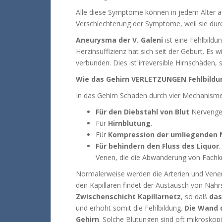
Alle diese Symptome können in jedem Alter au
Verschlechterung der Symptome, weil sie durc
Aneurysma der V. Galeni
ist eine Fehlbildu
Herzinsuffizienz hat sich seit der Geburt.
Es w
verbunden.
Dies ist irreversible Hirnschäden
Wie das Gehirn VERLETZUNGEN Fehlbild
In das Gehirn Schaden durch vier Mechanism
Für den Diebstahl von Blut
Nervengew
Für
Hirnblutung
.
Für
Kompression der umliegenden 
Für behindern den Fluss des Liquor
Venen, die die Abwanderung von Fachkr
Normalerweise werden die Arterien und Venen 
den Kapillaren findet der Austausch von Nähr
Zwischenschicht Kapillarnetz
, so daß
das
und erhöht somit die Fehlbildung.
Die Wand 
Gehirn
.
Solche Blutungen sind oft mikrosko