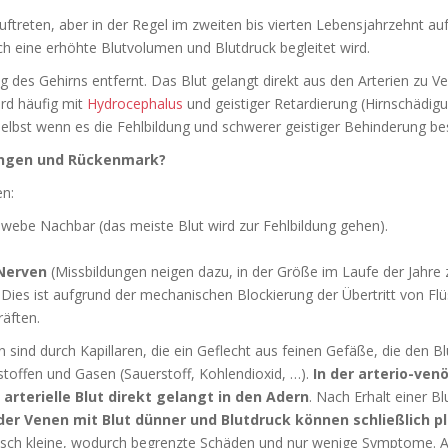
ftreten, aber in der Regel im zweiten bis vierten Lebensjahrzehnt au
h eine erhöhte Blutvolumen und Blutdruck begleitet wird.
ng des Gehirns entfernt.
Das Blut gelangt direkt aus den Arterien zu V
ird häufig mit
Hydrocephalus
und geistiger Retardierung (Hirnschädi
, selbst wenn es die Fehlbildung und schwerer geistiger Behinderung b
ungen und Rückenmark?
en:
ebe Nachbar (das meiste Blut wird zur Fehlbildung gehen).
Nerven
(Missbildungen neigen dazu, in der Größe im Laufe der Jahre 
.
Dies ist aufgrund der mechanischen Blockierung der Übertritt von Flü
äften.
sind durch Kapillaren, die ein Geflecht aus feinen Gefäße, die den B
stoffen und Gasen (Sauerstoff, Kohlendioxid, …).
In der arterio-ven
 arterielle Blut direkt gelangt in den Adern
.
Nach Erhalt einer Bl
der Venen mit Blut dünner und Blutdruck können schließlich 
pisch kleine, wodurch begrenzte Schäden und nur wenige Symptome.
A