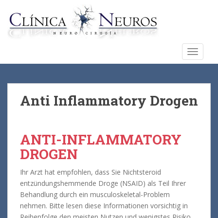
S
k
i
p
t
TOGGLE
o
m
a
i
Anti Inflammatory Drogen
n
c
o
ANTI-INFLAMMATORY
n
DROGEN
t
e
Ihr Arzt hat empfohlen, dass Sie Nichtsteroid
n
entzündungshemmende Droge (NSAID) als Teil Ihrer
t
Behandlung durch ein musculoskeletal-Problem
nehmen. Bitte lesen diese Informationen vorsichtig in
Reihenfolge den meisten Nutzen und wenigstes Risiko