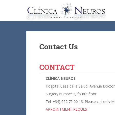
S
k
i
p
t
o
m
a
Contact Us
i
n
c
CONTACT
o
n
CLÍNICA NEUROS
t
e
Hospital Casa de la Salud, Avenue Doctor
n
Surgery number 2, fourth floor
t
Tel: +34) 669 79 00 13. Please call only 
APPOINTMENT REQUEST