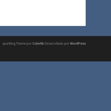
sparkling Theme por
Colorlib
Desarrollado por
WordPress