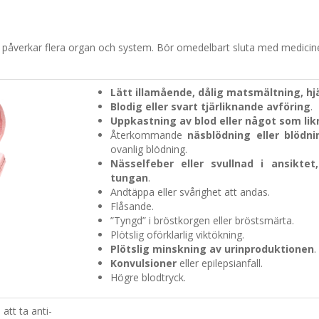
ch påverkar flera organ och system.
Bör omedelbart sluta med medicin
Lätt illamående, dålig matsmältning, hj
Blodig eller svart tjärliknande avföring
.
Uppkastning av blod eller något som lik
Återkommande
näsblödning eller blödn
ovanlig blödning.
Nässelfeber eller svullnad i ansikte
tungan
.
Andtäppa eller svårighet att andas.
Flåsande.
”Tyngd” i bröstkorgen eller bröstsmärta.
Plötslig oförklarlig viktökning.
Plötslig minskning av urinproduktionen
.
Konvulsioner
eller epilepsianfall.
Högre blodtryck.
att ta anti-