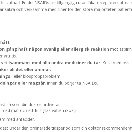
svullnad. En del NSAIDs är ttillgängliga utan läkarrecept (receptfria 
är säkra och verksamma mediciner för den stora majoriteten patient
smått
.
n gång haft någon ovanlig eller allergisk reaktion
mot aspirin
 artritis.
as tillsammans med alla andra mediciner du tar
. Kolla med oss e
nker bli det eller ammar.
nings
– eller blodproppsproblem.
dningar eller magsår
, innan du börjar ta NSAIDs.
st så som din doktor ordinerat.
med mat och ett fullt glas vatten (8oz.)
em med antacider.
ast under den ordinerade tidsperiod som din doktor rekommenderat