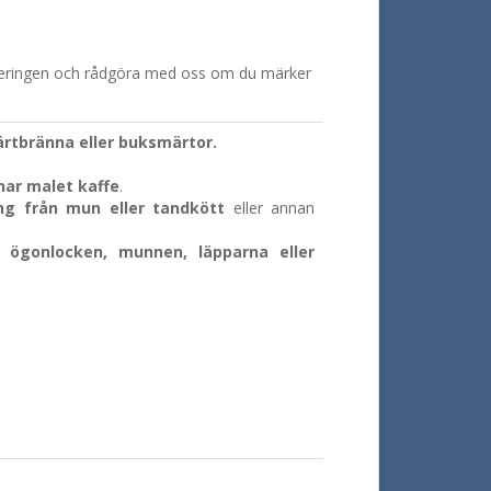
eringen och rådgöra med oss om du märker
ärtbränna eller buksmärtor.
nar malet kaffe
.
ing från mun eller tandkött
eller annan
t, ögonlocken, munnen, läpparna eller