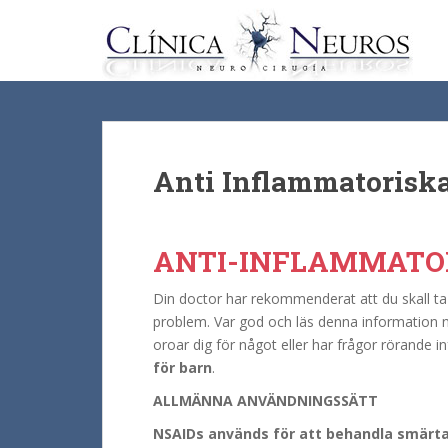
S
k
i
p
t
o
m
a
Anti Inflammatorisk
i
n
c
ANTI-INFLAMMATO
o
n
Din doctor har rekommenderat att du skall t
t
problem. Var god och läs denna information n
e
oroar dig för något eller har frågor rörande 
n
för barn
.
t
ALLMÄNNA ANVÄNDNINGSSÄTT
NSAIDs används för att behandla smärta 