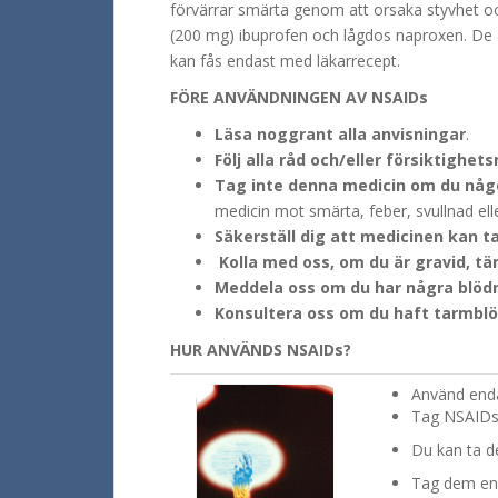
förvärrar smärta genom att orsaka styvhet och 
(200 mg) ibuprofen och lågdos naproxen. De 
kan fås endast med läkarrecept.
FÖRE ANVÄNDNINGEN AV NSAIDs
Läsa noggrant alla anvisningar
.
Följ alla råd och/eller försiktighet
Tag inte denna medicin om du någo
medicin mot smärta, feber, svullnad eller
Säkerställ dig att medicinen kan t
Kolla med oss, om du är gravid, tä
Meddela oss om du har några blöd
Konsultera oss om du haft tarmblö
HUR ANVÄNDS NSAIDs?
Använd enda
Tag NSAIDs 
Du kan ta d
Tag dem end