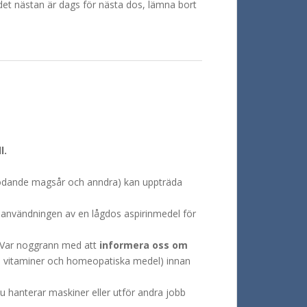
t nästan är dags för nästa dos, lämna bort
l.
lödande magsår och anndra) kan uppträda
ga användningen av en lågdos aspirinmedel för
. Var noggrann med att
informera oss om
de vitaminer och homeopatiska medel) innan
u hanterar maskiner eller utför andra jobb