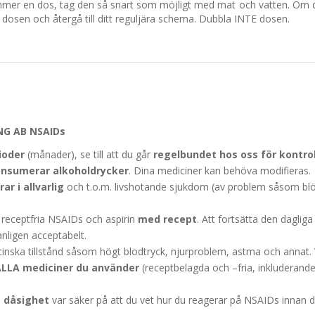
er en dos, tag den så snart som möjligt med mat och vatten. Om de
dosen och återgå till ditt reguljära schema. Dubbla INTE dosen.
NG AB NSAIDs
ioder
(månader), se till att du går
regelbundet hos oss för kontrol
nsumerar alkoholdrycker
. Dina mediciner kan behöva modifieras.
ar i allvarlig
och t.o.m. livshotande sjukdom (av problem såsom b
 receptfria NSAIDs och aspirin
med recept
. Att fortsätta den dagli
nligen acceptabelt.
nska tillstånd såsom högt blodtryck, njurproblem, astma och annat
ALLA mediciner du använder
(receptbelagda och –fria, inkluderan
a dåsighet
var säker på att du vet hur du reagerar på NSAIDs innan d