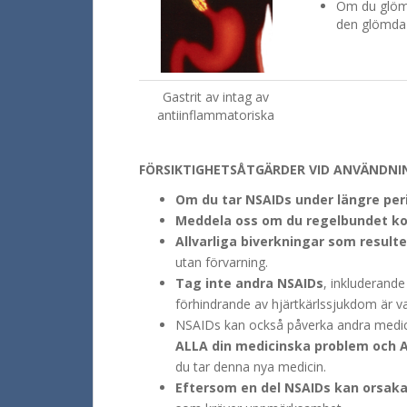
Om du glömm
den glömda 
Gastrit av intag av
antiinflammatoriska
FÖRSIKTIGHETSÅTGÄRDER VID ANVÄNDNI
Om du tar NSAIDs under längre per
Meddela oss om du regelbundet ko
Allvarliga biverkningar som resulter
utan förvarning.
Tag inte andra NSAIDs
, inkluderande
förhindrande av hjärtkärlssjukdom är va
NSAIDs kan också påverka andra medici
ALLA din medicinska problem och 
du tar denna nya medicin.
Eftersom en del NSAIDs kan orsak