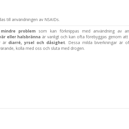
das till användningen av NSAIDs.
l
mindre problem
som kan förknippas med användning av anti
r eller halsbränna
är vanligt och kan ofta förebyggas genom att
r
är
diarré, yrsel och dåsighet
.
Dessa milda biverkningar är o
esvärande, kolla med oss och sluta med drogen.