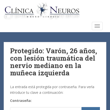
S
k
i
p
t
TOGGLE
o
m
a
i
Protegido: Varón, 26 años,
n
con lesión traumática del
c
nervio mediano en la
o
n
muñeca izquierda
t
e
La entrada está protegida por contraseña. Para verla
n
introduce tu clave a continuación:
t
Contraseña: