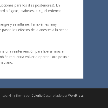
cciones para los días posteriores). En
iológicas, diabetes, etc.), el enfermo
 sangre y se inflame. También es muy
pasan los efectos de la anestesia la herida
ia una reintervención para liberar más el
bién requeriría volver a operar. Otra posible
 mediano.
sparkling Theme por
Colorlib
Desarrollado por
WordPress