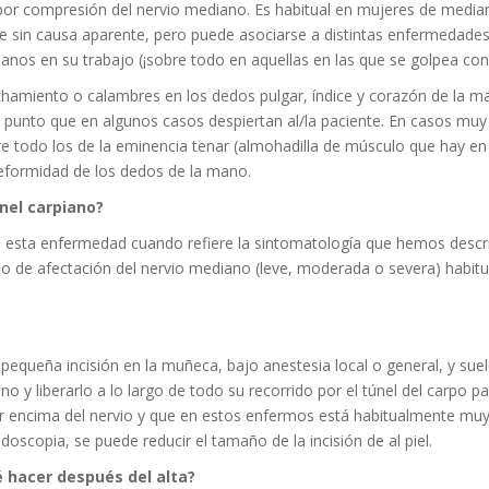
 por compresión del nervio mediano. Es habitual en mujeres de medi
 sin causa aparente, pero puede asociarse a distintas enfermedades
anos en su trabajo (¡sobre todo en aquellas en las que se golpea con
hamiento o calambres en los dedos pulgar, índice y corazón de la m
 punto que en algunos casos despiertan al/la paciente. En casos mu
e todo los de la eminencia tenar (almohadilla de músculo que hay en
deformidad de los dedos de la mano.
nel carpiano?
 esta enfermedad cuando refiere la sintomatología que hemos descrito
ado de afectación del nervio mediano (leve, moderada o severa) habitu
 pequeña incisión en la muñeca, bajo anestesia local o general, y sue
no y liberarlo a lo largo de todo su recorrido por el túnel del carpo 
 encima del nervio y que en estos enfermos está habitualmente muy 
endoscopia, se puede reducir el tamaño de la incisión de al piel.
 hacer después del alta?