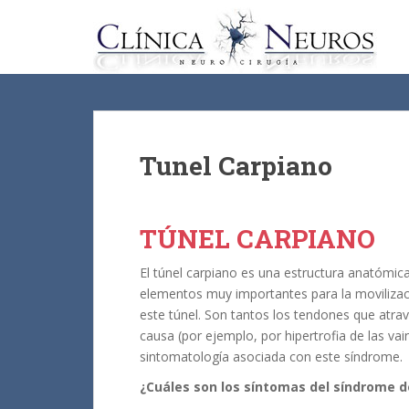
S
k
i
p
t
o
m
a
Tunel Carpiano
i
n
c
TÚNEL CARPIANO
o
n
El túnel carpiano es una estructura anatómic
t
elementos muy importantes para la movilizaci
e
este túnel. Son tantos los tendones que atrav
n
causa (por ejemplo, por hipertrofia de las va
t
sintomatología asociada con este síndrome.
¿Cuáles son los síntomas del síndrome d