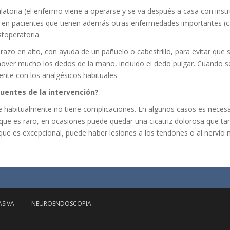
atoria (el enfermo viene a operarse y se va después a casa con instru
n pacientes que tienen además otras enfermedades importantes (card
stoperatoria.
azo en alto, con ayuda de un pañuelo o cabestrillo, para evitar que
over mucho los dedos de la mano, incluido el dedo pulgar. Cuando se 
ente con los analgésicos habituales.
uentes de la intervención?
ue habitualmente no tiene complicaciones. En algunos casos es necesar
unque es raro, en ocasiones puede quedar una cicatriz dolorosa que tam
nque es excepcional, puede haber lesiones a los tendones o al nervio
ASIVA
NEUROENDOSCOPIA