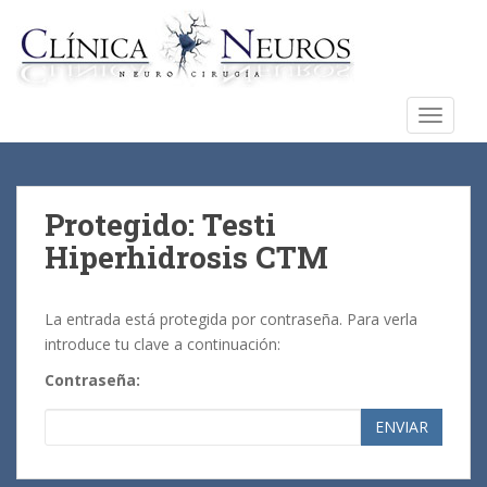
S
k
i
p
t
TOGGLE
o
m
a
i
Protegido: Testi
n
Hiperhidrosis CTM
c
o
n
La entrada está protegida por contraseña. Para verla
t
introduce tu clave a continuación:
e
Contraseña:
n
t
ENVIAR