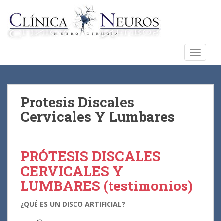
S
k
i
p
t
TOGGLE
o
m
a
i
Protesis Discales
n
Cervicales Y Lumbares
c
o
n
PRÓTESIS DISCALES
t
e
CERVICALES Y
n
LUMBARES (
testimonios
)
t
¿QUÉ ES UN DISCO ARTIFICIAL?