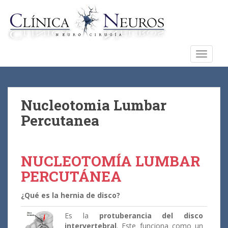
S
k
i
p
t
TOGGLE
o
m
a
i
Nucleotomia Lumbar
n
Percutanea
c
o
n
NUCLEOTOMÍA LUMBAR
t
e
PERCUTÁNEA
n
t
¿Qué es la hernia de disco?
Es la
protuberancia del disco
intervertebral
. Este funciona como un