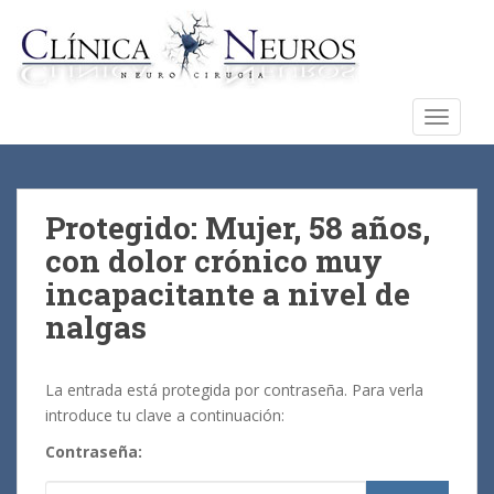
S
k
i
p
t
TOGGLE
o
m
a
i
Protegido: Mujer, 58 años,
n
con dolor crónico muy
c
incapacitante a nivel de
o
n
nalgas
t
e
La entrada está protegida por contraseña. Para verla
n
introduce tu clave a continuación:
t
Contraseña: