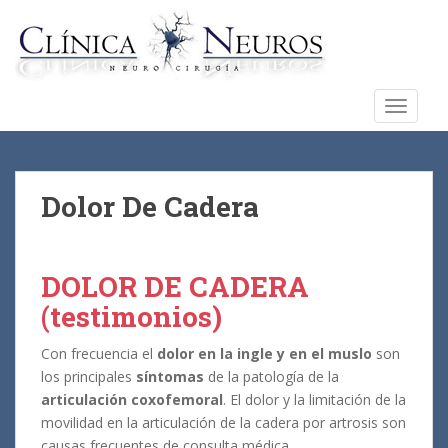
S
k
i
p
t
TOGGLE
o
m
a
i
Dolor De Cadera
n
c
o
DOLOR DE CADERA
n
(testimonios)
t
e
Con frecuencia el
dolor en la ingle y en el muslo
son
n
los principales
síntomas
de la patología de la
t
articulación coxofemoral
.
El dolor y la limitación de la
movilidad en la articulación de la cadera por artrosis son
causas frecuentes de consulta médica.