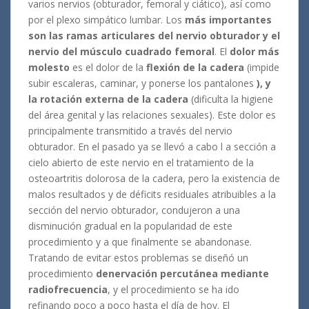
varios nervios (obturador, femoral y ciático), así como
por el plexo simpático lumbar.
Los
más importantes
son las ramas articulares del nervio obturador y el
nervio del músculo cuadrado femoral
.
El
dolor más
molesto
es el dolor de la
flexión de la cadera
(impide
subir escaleras, caminar, y ponerse los pantalones
), y
la rotación externa de la cadera
(dificulta la higiene
del área genital y las relaciones sexuales).
Este dolor es
principalmente transmitido a través del nervio
obturador.
En el pasado ya se llevó a cabo l a sección a
cielo abierto de este nervio en el tratamiento de la
osteoartritis dolorosa de la cadera, pero la existencia de
malos resultados y de déficits residuales atribuibles a la
sección del nervio obturador, condujeron a una
disminución gradual en la popularidad de este
procedimiento y a que finalmente se abandonase.
Tratando de evitar estos problemas se diseñó un
procedimiento
denervación percutánea mediante
radiofrecuencia
, y el procedimiento se ha ido
refinando poco a poco hasta el día de hoy.
El