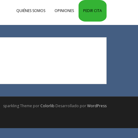
QUIÉNES SOMOS
OPINIONES
PEDIR CITA
sparkling Theme por
Colorlib
Desarrollado por
WordPress