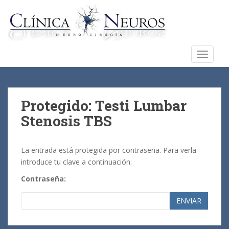
S
k
i
p
t
TOGGLE
o
m
a
i
Protegido: Testi Lumbar
n
Stenosis TBS
c
o
n
La entrada está protegida por contraseña. Para verla
t
introduce tu clave a continuación:
e
Contraseña:
n
t
ENVIAR