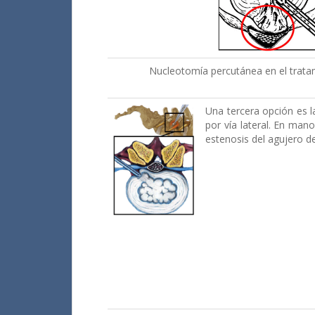
Nucleotomía percutánea en el tratam
Una tercera opción es l
por vía lateral. En mano
estenosis del agujero d