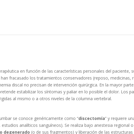
apéutica en función de las características personales del paciente, su
 han fracasado los tratamientos conservadores (reposo, medicinas, re
ernia discal no precisan de intervención quirúrgica. En la mayor parte 
retende estabilizar los síntomas y paliar en lo posible el dolor. Los 
rigidas al mismo o a otros niveles de la columna vertebral.
al lumbar se conoce genéricamente como “
discectomía
” y requiere u
, estudios analíticos sanguíneos). Se realiza bajo anestesia regional o
sco degenerado
(o de sus fragmentos) y liberación de las estructura