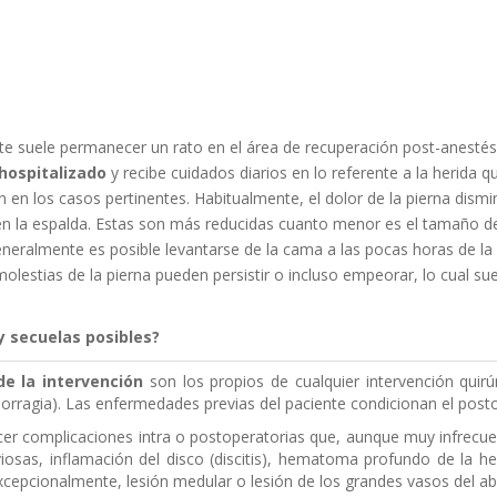
ente suele permanecer un rato en el área de recuperación post-anestés
 hospitalizado
y recibe cuidados diarios en lo referente a la herida 
ón en los casos pertinentes. Habitualmente, el dolor de la pierna dism
en la espalda. Estas son más reducidas cuanto menor es el tamaño de
neralmente es posible levantarse de la cama a las pocas horas de la
olestias de la pierna pueden persistir o incluso empeorar, lo cual sue
y secuelas posibles?
de la intervención
son los propios de cualquier intervención quirú
orragia). Las enfermedades previas del paciente condicionan el posto
er complicaciones intra o postoperatorias que, aunque muy infrecue
viosas, inflamación del disco (discitis), hematoma profundo de la her
cepcionalmente, lesión medular o lesión de los grandes vasos del ab