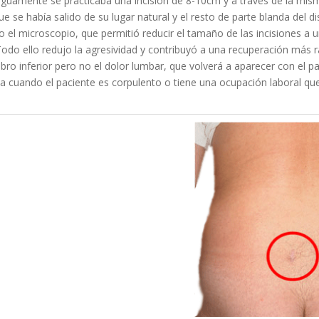
tiguamente se practicaba una incisión de 8-10cm y a traves de la mis
 que se había salido de su lugar natural y el resto de parte blanda de
jo el microscopio, que permitió reducir el tamaño de las incisiones a
 Todo ello redujo la agresividad y contribuyó a una recuperación más 
bro inferior pero no el dolor lumbar, que volverá a aparecer con el p
a cuando el paciente es corpulento o tiene una ocupación laboral que