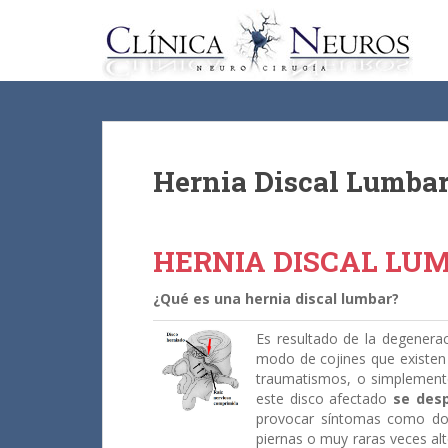
S
k
i
p
t
o
m
a
Hernia Discal Lumba
i
n
c
HERNIA DISCAL LUM
o
n
¿Qué es una hernia discal lumbar?
t
e
Es resultado de la degenera
n
modo de cojines que existen
t
traumatismos, o simplemente
este disco afectado
se desp
provocar síntomas como dolo
piernas o muy raras veces alte