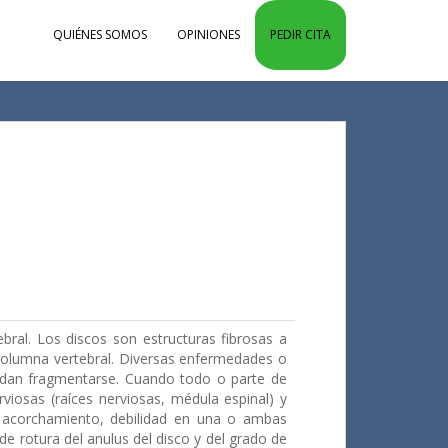
QUIÉNES SOMOS
OPINIONES
PEDIR CITA
ebral. Los discos son estructuras fibrosas a
columna vertebral. Diversas enfermedades o
edan fragmentarse. Cuando todo o parte de
viosas (raíces nerviosas, médula espinal) y
e acorchamiento, debilidad en una o ambas
de rotura del anulus del disco y del grado de