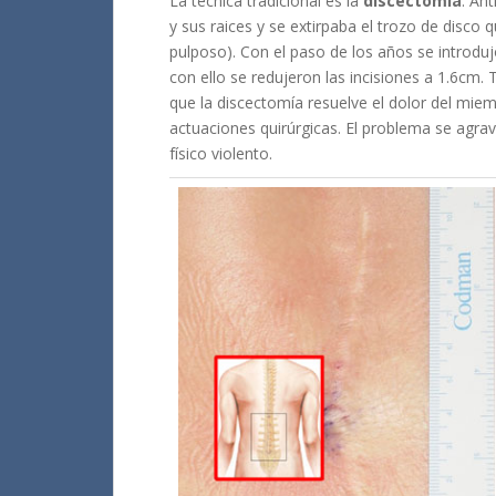
La técnica tradicional es la
discectomía
. An
y sus raices y se extirpaba el trozo de disco
pulposo). Con el paso de los años se introdu
con ello se redujeron las incisiones a 1.6cm.
que la discectomía resuelve el dolor del miem
actuaciones quirúrgicas. El problema se agrav
físico violento.