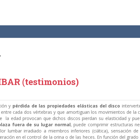
r
BAR (
testimonios
)
ción y
pérdida de las propiedades elásticas del disco
intervert
 entre cada dos vértebras y que amortiguan los movimientos de la 
 la edad provocan que dichos discos pierdan su elasticidad y pu
laza fuera de su lugar normal
, puede comprimir estructuras ner
r lumbar irradiado a miembros inferiores (ciática), sensación d
ración en el control de la orina o de las heces. En función del grado 