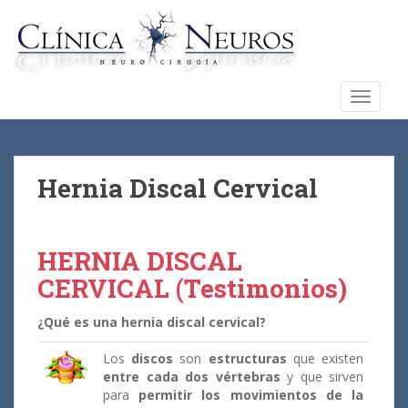
S
k
i
p
t
TOGGLE
o
m
a
i
Hernia Discal Cervical
n
c
o
HERNIA DISCAL
n
CERVICAL (
Testimonios
)
t
e
¿Qué es una hernia discal cervical?
n
t
Los
discos
son
estructuras
que existen
entre cada dos vértebras
y que sirven
para
permitir los movimientos de la