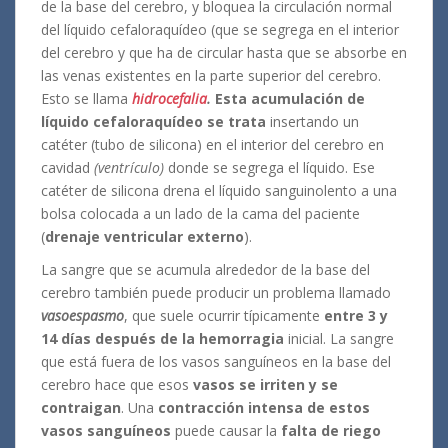
de la base del cerebro, y bloquea la circulación normal
del líquido cefaloraquídeo (que se segrega en el interior
del cerebro y que ha de circular hasta que se absorbe en
las venas existentes en la parte superior del cerebro.
Esto se llama
hidrocefalia
.
Esta acumulación de
líquido cefaloraquídeo se trata
insertando un
catéter (tubo de silicona) en el interior del cerebro en
cavidad
(ventrículo)
donde se segrega el líquido. Ese
catéter de silicona drena el líquido sanguinolento a una
bolsa colocada a un lado de la cama del paciente
(
drenaje ventricular externo
).
La sangre que se acumula alrededor de la base del
cerebro también puede producir un problema llamado
vasoespasmo
, que suele ocurrir típicamente
entre 3 y
14 días después de la hemorragia
inicial. La sangre
que está fuera de los vasos sanguíneos en la base del
cerebro hace que esos
vasos se irriten y se
contraigan
. Una
contracción intensa de estos
vasos sanguíneos
puede causar la
falta de riego