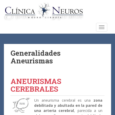
S
k
i
p
t
TOGGLE
o
m
a
i
Generalidades
n
Aneurismas
c
o
n
ANEURISMAS
t
e
CEREBRALES
n
t
Un aneurisma cerebral es una
zona
debilitada y abultada en la pared de
una arteria cerebral
, parecida a un