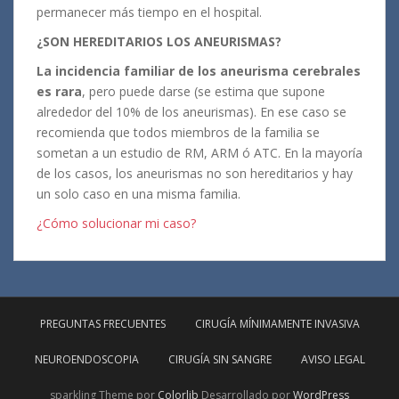
permanecer más tiempo en el hospital.
¿SON HEREDITARIOS LOS ANEURISMAS?
La incidencia familiar de los aneurisma cerebrales
es rara
, pero puede darse (se estima que supone
alrededor del 10% de los aneurismas). En ese caso se
recomienda que todos miembros de la familia se
sometan a un estudio de RM, ARM ó ATC. En la mayoría
de los casos, los aneurismas no son hereditarios y hay
un solo caso en una misma familia.
¿Cómo solucionar mi caso?
PREGUNTAS FRECUENTES
CIRUGÍA MÍNIMAMENTE INVASIVA
NEUROENDOSCOPIA
CIRUGÍA SIN SANGRE
AVISO LEGAL
sparkling Theme por
Colorlib
Desarrollado por
WordPress